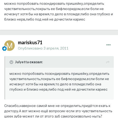
можно попробовать позондировать пришейку,определить
чувствительность,покрыть ее бифлюоридом,если боли не
исчезнут хотя бы на время,то дело в пломде:либо она глубоко и
близко нерв,либо под ней не дочистили кариес
mariskus71
Опубликовано
3 апреля, 2011
Julyetta сказал:
можно попробовать позондировать пришейку,определить
чувствительность,покрыть ее бифлюоридом,если боли не
исчезнут хотя бы на время,то дело в пломде:либо она
глубоко и близко нерв,либо под ней не дочистили кариес
Спасибо,наверное самой мне не определить,придётся ехать к
доктору.А вот можно ещё вопросик-если это чувствительность
шеек зуба-может ли от этого зуб самопроизвольно ныть?