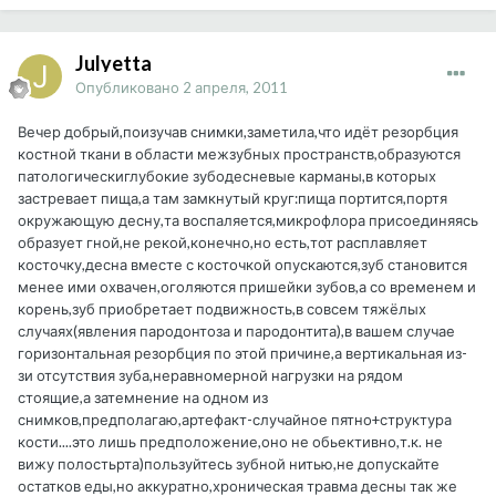
Julyetta
Опубликовано
2 апреля, 2011
Вечер добрый,поизучав снимки,заметила,что идёт резорбция
костной ткани в области межзубных пространств,образуются
патологическиглубокие зубодесневые карманы,в которых
застревает пища,а там замкнутый круг:пища портится,портя
окружающую десну,та воспаляется,микрофлора присоединяясь
образует гной,не рекой,конечно,но есть,тот расплавляет
косточку,десна вместе с косточкой опускаются,зуб становится
менее ими охвачен,оголяются пришейки зубов,а со временем и
корень,зуб приобретает подвижность,в совсем тяжёлых
случаях(явления пародонтоза и пародонтита),в вашем случае
горизонтальная резорбция по этой причине,а вертикальная из-
зи отсутствия зуба,неравномерной нагрузки на рядом
стоящие,а затемнение на одном из
снимков,предполагаю,артефакт-случайное пятно+структура
кости....это лишь предположение,оно не обьективно,т.к. не
вижу полостьрта)пользуйтесь зубной нитью,не допускайте
остатков еды,но аккуратно,хроническая травма десны так же