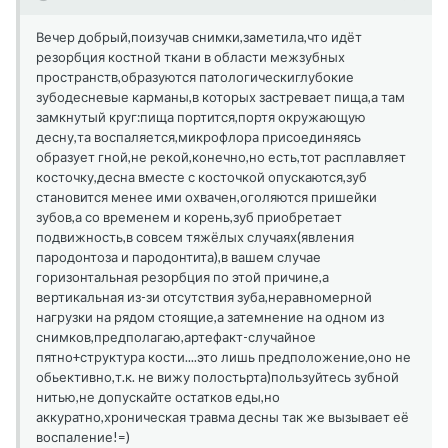
Вечер добрый,поизучав снимки,заметила,что идёт
резорбция костной ткани в области межзубных
пространств,образуются патологическиглубокие
зубодесневые карманы,в которых застревает пища,а там
замкнутый круг:пища портится,портя окружающую
десну,та воспаляется,микрофлора присоединяясь
образует гной,не рекой,конечно,но есть,тот расплавляет
косточку,десна вместе с косточкой опускаются,зуб
становится менее ими охвачен,оголяются пришейки
зубов,а со временем и корень,зуб приобретает
подвижность,в совсем тяжёлых случаях(явления
пародонтоза и пародонтита),в вашем случае
горизонтальная резорбция по этой причине,а
вертикальная из-зи отсутствия зуба,неравномерной
нагрузки на рядом стоящие,а затемнение на одном из
снимков,предполагаю,артефакт-случайное
пятно+структура кости....это лишь предположение,оно не
обьективно,т.к. не вижу полостьрта)пользуйтесь зубной
нитью,не допускайте остатков еды,но
аккуратно,хроническая травма десны так же вызывает её
воспаление!=)