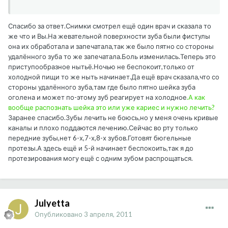
Спасибо за ответ.Снимки смотрел ещё один врач и сказала то
же что и Вы.На жевательной поверхности зуба были фистулы
она их обработала и запечатала,так же было пятно со стороны
удалённого зуба то же запечатала.Боль изменилась.Теперь это
приступообразное нытьё.Ночью не беспокоит,только от
холодной пищи то же ныть начинает.Да ещё врач сказала,что со
стороны удалённого зуба,там где было пятно шейка зуба
оголена и может по-этому зуб реагирует на холодное
.А как
вообще распознать шейка это или уже кариес и нужно лечить?
Заранее спасибо.Зубы лечить не боюсь,но у меня очень кривые
каналы и плохо поддаются лечению.Сейчас во рту только
передние зубы,нет 6-х,7-х,8-х зубов.Готовят бюгельные
протезы.А здесь ещё и 5-й начинает беспокоить,так я до
протезирования могу ещё с одним зубом распрощаться.
Julyetta
Опубликовано
3 апреля, 2011