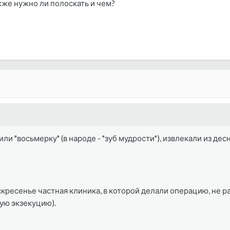
кже нужно ли полоскать и чем?
или "восьмерку" (в народе - "зуб мудрости"), извлекали из де
оскресенье частная клиника, в которой делали операцию, не 
ую экзекуцию).