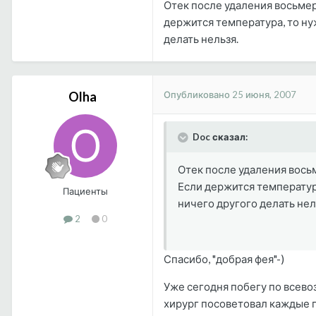
Отек после удаления восьмер
держится температура, то нуж
делать нельзя.
Опубликовано
25 июня, 2007
Olha
Doc сказал:
Отек после удаления восьм
Если держится температура
Пациенты
ничего другого делать нел
2
0
Спасибо, "добрая фея"-)
Уже сегодня побегу по всево
хирург посоветовал каждые п