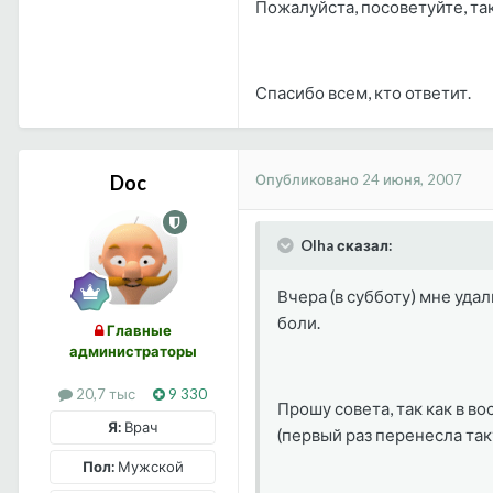
Пожалуйста, посоветуйте, та
Спасибо всем, кто ответит.
Опубликовано
24 июня, 2007
Doc
Olha сказал:
Вчера (в субботу) мне удал
боли.
Главные
администраторы
20,7 тыс
9 330
Прошу совета, так как в в
Я:
Врач
(первый раз перенесла так
Пол:
Мужской