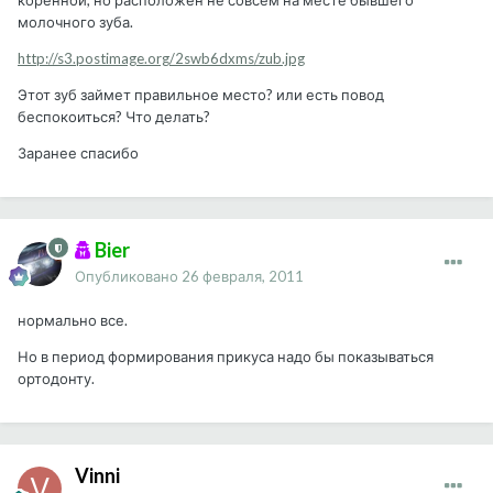
коренной, но расположен не совсем на месте бывшего
молочного зуба.
http://s3.postimage.org/2swb6dxms/zub.jpg
Этот зуб займет правильное место? или есть повод
беспокоиться? Что делать?
Заранее спасибо
Bier
Опубликовано
26 февраля, 2011
нормально все.
Но в период формирования прикуса надо бы показываться
ортодонту.
Vinni