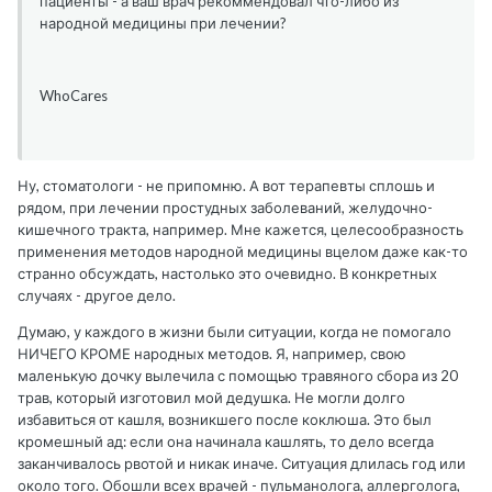
пациенты - а ваш врач рекоммендовал что-либо из
народной медицины при лечении?
WhoCares
Ну, стоматологи - не припомню. А вот терапевты сплошь и
рядом, при лечении простудных заболеваний, желудочно-
кишечного тракта, например. Мне кажется, целесообразность
применения методов народной медицины вцелом даже как-то
странно обсуждать, настолько это очевидно. В конкретных
случаях - другое дело.
Думаю, у каждого в жизни были ситуации, когда не помогало
НИЧЕГО КРОМЕ народных методов. Я, например, свою
маленькую дочку вылечила с помощью травяного сбора из 20
трав, который изготовил мой дедушка. Не могли долго
избавиться от кашля, возникшего после коклюша. Это был
кромешный ад: если она начинала кашлять, то дело всегда
заканчивалось рвотой и никак иначе. Ситуация длилась год или
около того. Обошли всех врачей - пульманолога, аллерголога,