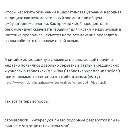
Чтобы избежать обвинений в шарлатанстве уточним: народная
медицина как вспомогательный элемент при общем
амбулаторном лечении. Как пример - мой пародонтолог
рекоммендует смачивать "ершики" для чистки между зубами в
настойке прополиса несмотря на то, что лечение проводит в
своем кабинете по классической схеме.
А китайскую медицину я упомянул по следующей причине,
недавно появились довольно серьезные статьи в медцинских
журналах о таблетках Гу Чи Ван ("таблетка укрепления зубов")
применяемых в сочетании с антибиотиками. (см тут
http://www.ncbi.nlm.nih.gov/sites/entrez?c...&dopt=Abstract)
Так вот теперь вопросы:
стоматологи - интересуют ли вас подобные разработки или вы
считаете что эффект слишком мал?