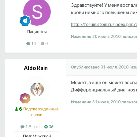
Здравствуйте! У меня воспал
крови немного повышены лим
http://forum.stom.ru/index.ph
Пациенты
Изменено
30 июля, 2010
пользов
14
0
Опубликовано
31 июля, 2010
(из
Aldo Rain
Может, а еще он может воспа
Дифференциальный диагноз м
Изменено
31 июля, 2010
пользов
Подтвержденные
врачи
1,9 тыс
36
Пол:
Мужской