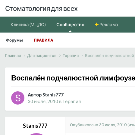
Стоматология для всех
Клиника (МЦДС)
Сообщество
Реклама
Форумы
ПРАВИЛА
Главная
Для пациентов
Терапия
Воспалён подчелюстной
Воспалён подчелюстной лимфоуз
Автор Stanis777
30 июля, 2010
в
Терапия
Опубликовано
30 июля, 2010
(из
Stanis777