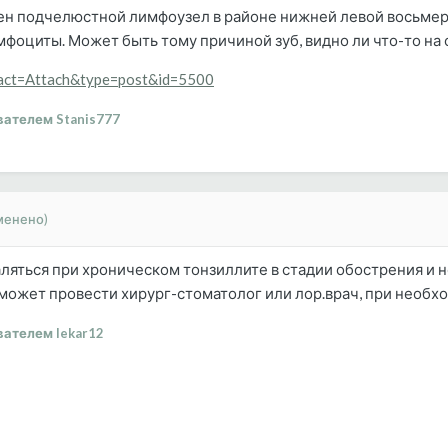
ен подчелюстной лимфоузел в районе нижней левой восьмерки
фоциты. Может быть тому причиной зуб, видно ли что-то на
p?act=Attach&type=post&id=5500
ателем Stanis777
менено)
ляться при хроническом тонзиллите в стадии обострения и 
ожет провести хирург-стоматолог или лор.врач, при необхо
ателем lekar12