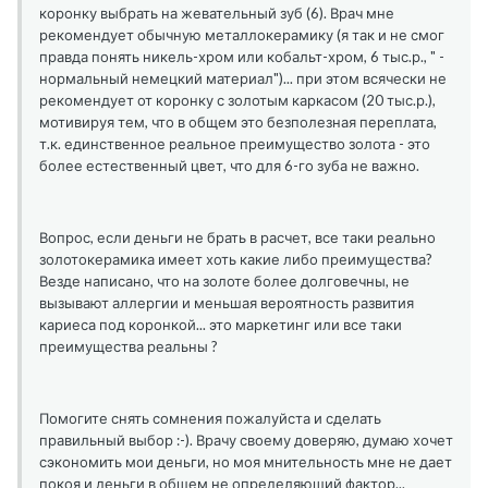
коронку выбрать на жевательный зуб (6). Врач мне
рекомендует обычную металлокерамику (я так и не смог
правда понять никель-хром или кобальт-хром, 6 тыс.р., " -
нормальный немецкий материал")... при этом всячески не
рекомендует от коронку с золотым каркасом (20 тыс.р.),
мотивируя тем, что в общем это безполезная переплата,
т.к. единственное реальное преимущество золота - это
более естественный цвет, что для 6-го зуба не важно.
Вопрос, если деньги не брать в расчет, все таки реально
золотокерамика имеет хоть какие либо преимущества?
Везде написано, что на золоте более долговечны, не
вызывают аллергии и меньшая вероятность развития
кариеса под коронкой... это маркетинг или все таки
преимущества реальны ?
Помогите снять сомнения пожалуйста и сделать
правильный выбор :-). Врачу своему доверяю, думаю хочет
сэкономить мои деньги, но моя мнительность мне не дает
покоя и деньги в общем не определяющий фактор...