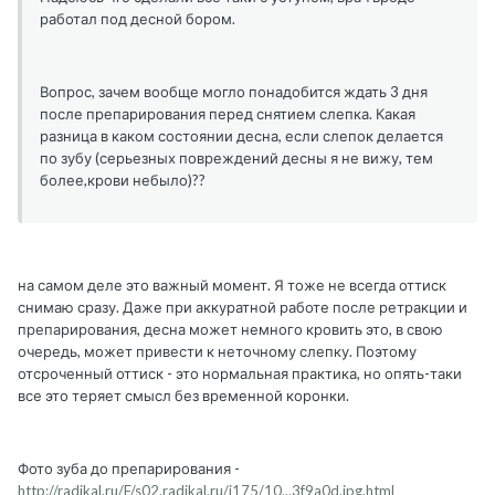
работал под десной бором.
Вопрос, зачем вообще могло понадобится ждать 3 дня
после препарирования перед снятием слепка. Какая
разница в каком состоянии десна, если слепок делается
по зубу (серьезных повреждений десны я не вижу, тем
более,крови небыло)??
на самом деле это важный момент. Я тоже не всегда оттиск
снимаю сразу. Даже при аккуратной работе после ретракции и
препарирования, десна может немного кровить это, в свою
очередь, может привести к неточному слепку. Поэтому
отсроченный оттиск - это нормальная практика, но опять-таки
все это теряет смысл без временной коронки.
Фото зуба до препарирования -
http://radikal.ru/F/s02.radikal.ru/i175/10...3f9a0d.jpg.html