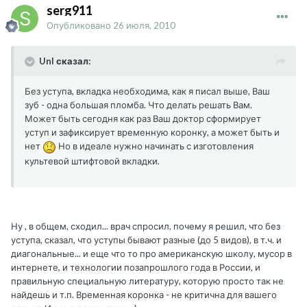
serg911
Опубликовано
26 июля, 2010
UnI сказал:
Без уступа, вкладка необходима, как я писал выше, Ваш
зуб - одна большая пломба. Что делать решать Вам.
Может быть сегодня как раз Ваш доктор сформирует
уступ и зафиксирует временную коронку, а может быть и
нет
Но в идеале нужно начинать с изготовления
культевой штифтовой вкладки.
Ну , в общем, сходил... врач спросил, почему я решил, что без
уступа, сказал, что уступы бывают разные (до 5 видов), в т.ч. и
диагональные... и еще что то про американскую школу, мусор в
интернете, и технологии позапрошлого года в России, и
правильную специальную литературу, которую просто так не
найдешь и т.п. Временная коронка - не критична для вашего