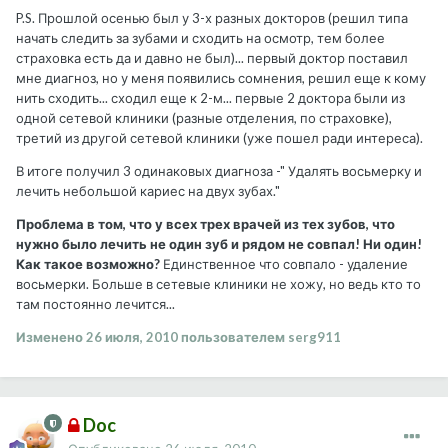
P.S. Прошлой осенью был у 3-х разных докторов (решил типа
начать следить за зубами и сходить на осмотр, тем более
страховка есть да и давно не был)... первый доктор поставил
мне диагноз, но у меня появились сомнения, решил еще к кому
нить сходить... сходил еще к 2-м... первые 2 доктора были из
одной сетевой клиники (разные отделения, по страховке),
третий из другой сетевой клиники (уже пошел ради интереса).
В итоге получил 3 одинаковых диагноза -" Удалять восьмерку и
лечить небольшой кариес на двух зубах."
Проблема в том, что у всех трех врачей из тех зубов, что
нужно было лечить не один зуб и рядом не совпал! Ни один!
Как такое возможно?
Единственное что совпало - удаление
восьмерки. Больше в сетевые клиники не хожу, но ведь кто то
там постоянно лечится...
Изменено
26 июля, 2010
пользователем serg911
Doc