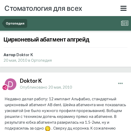
Стоматология для всех
Ортопедия
Цирконевый абатмент апгрейд
Автор Doktor K
20 мая, 2010
в
Ортопедия
Doktor K
Опубликовано
20 мая, 2010
Недавно делал работу: 12 имплант Альфабио, стандартный
цирконевый абатмент АВ dent. Шейка абатмента мне показалась
узковатой (не было нужного профиля прорезывания). Вобщем
решили с техником допечь керамику прямо на абатмене. В
результате юбка абатмента разирилась на 1.5-2мм, ну и
подкрасилаь за одно
. Сверху дц коронка. К сожалению