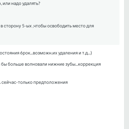
 или надо удалять?
 в сторону 5-ых ,чтобы освободить место для
тояния 6рок...возможн.их удаления и т.д...)
 бы больше волновали нижние зубы...коррекция
о.А сейчас-только предположения