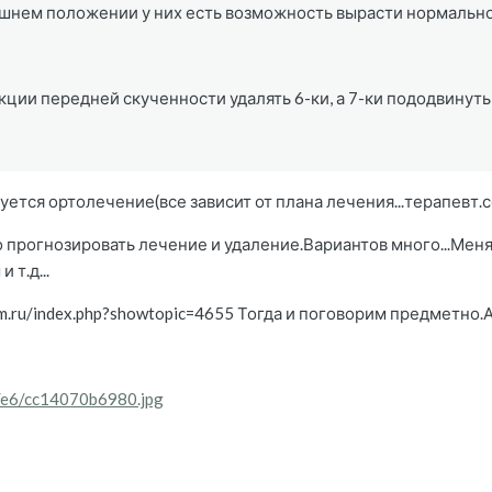
яшнем положении у них есть возможность вырасти нормально,
кции передней скученности удалять 6-ки, а 7-ки пододвинуть
ется ортолечение(все зависит от плана лечения...терапевт.сос
прогнозировать лечение и удаление.Вариантов много...Меня
 т.д...
tom.ru/index.php?showtopic=4655 Тогда и поговорим предметн
5/e6/cc14070b6980.jpg