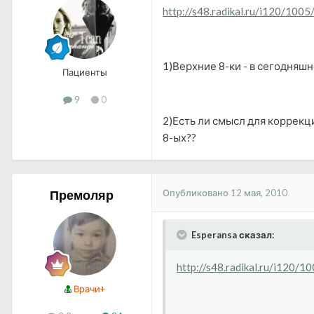
http://s48.radikal.ru/i120/100
1)Верхние 8-ки - в сегодняш
Пациенты
9
0
2)Есть ли смысл для коррекц
8-ых??
Опубликовано
12 мая, 2010
Премоляр
Esperansa сказал:
http://s48.radikal.ru/i120/
Врачи+