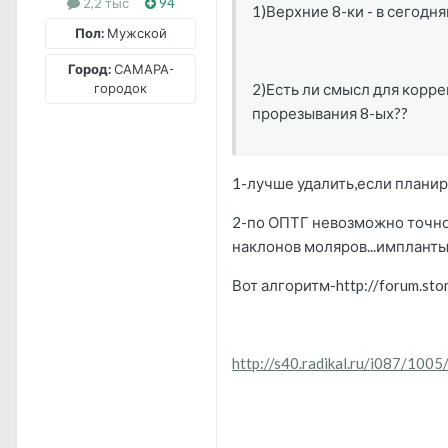
2,2 тыс
94
1)Верхние 8-ки - в сегодн
Пол:
Мужской
Город:
САМАРА-
2)Есть ли смысл для корре
городок
прорезывания 8-ых??
1-лучше удалить,если планиру
2-по ОПТГ невозможно точно 
наклонов моляров...импланты и
Вот алгоритм-http://forum.s
http://s40.radikal.ru/i087/100