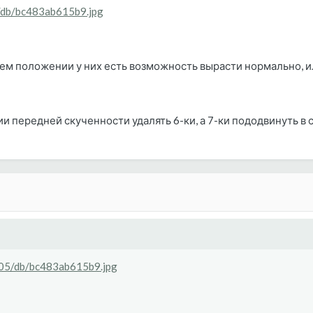
5/db/bc483ab615b9.jpg
нем положении у них есть возможность вырасти нормально, и
ии передней скученности удалять 6-ки, а 7-ки пододвинуть в
1005/db/bc483ab615b9.jpg