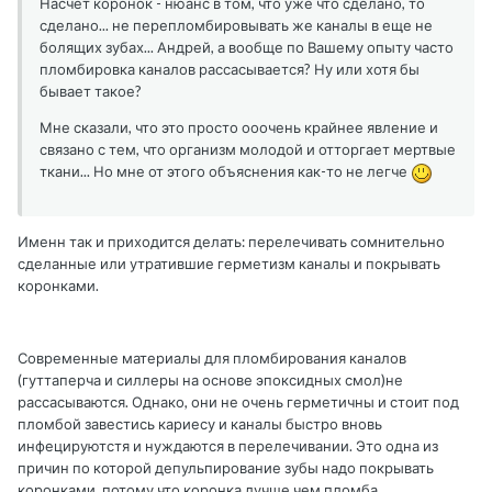
Насчет коронок - нюанс в том, что уже что сделано, то
сделано... не перепломбировывать же каналы в еще не
болящих зубах... Андрей, а вообще по Вашему опыту часто
пломбировка каналов рассасывается? Ну или хотя бы
бывает такое?
Мне сказали, что это просто ооочень крайнее явление и
связано с тем, что организм молодой и отторгает мертвые
ткани... Но мне от этого объяснения как-то не легче
Именн так и приходится делать: перелечивать сомнительно
сделанные или утратившие герметизм каналы и покрывать
коронками.
Современные материалы для пломбирования каналов
(гуттаперча и силлеры на основе эпоксидных смол)не
рассасываются. Однако, они не очень герметичны и стоит под
пломбой завестись кариесу и каналы быстро вновь
инфецируютстя и нуждаются в перелечивании. Это одна из
причин по которой депульпирование зубы надо покрывать
коронками, потому что коронка лучше чем пломба