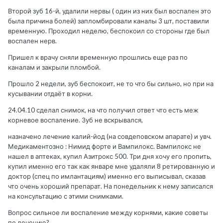
Второй зуб 16-й, удалили нервы ( один из них был воспален это
была причина болей) запломбировали каналы 3 шт, поставили
временную. Проходил неделю, беспокоил со стороны где был
воспален нерв.
Пришел к врачу сняли временную прошлись еще раз по
каналам и закрыли пломбой.
Прошло 2 недели, зуб беспокоит, не то что бы сильно, но при на
кусывании отдаёт в корни.
24.04.10 сделал снимок, на что получил ответ что есть меж
корневое воспаление. Зуб не вскрывался,
назначено лечение калий-йод (на совдеповском апарате) и увч.
Медикаментозно : Нимид форте и Вампилокс. Вампилокс не
нашел в аптеках, купил Азитрокс 500. Три дня хочу его пропить,
купил именно его так как январе мне удаляли 8 ретированную и
доктор (спец по имлантациям) именно его выписывал, сказав
что очень хороший препарат. На понедельник к нему записался
на консультацию с этими снимками.
Вопрос сильное ли воспаление между корнями, какие советы
по лечению?