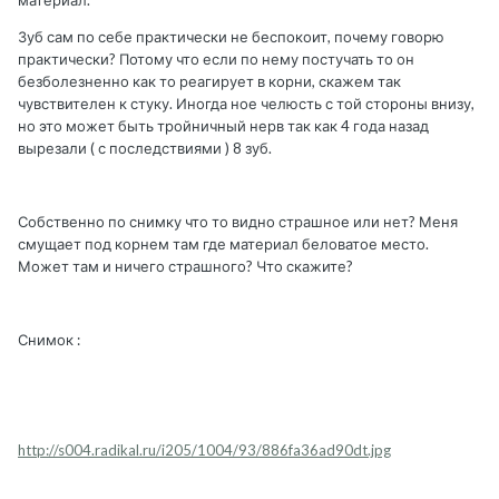
материал.
Зуб сам по себе практически не беспокоит, почему говорю
практически? Потому что если по нему постучать то он
безболезненно как то реагирует в корни, скажем так
чувствителен к стуку. Иногда ное челюсть с той стороны внизу,
но это может быть тройничный нерв так как 4 года назад
вырезали ( с последствиями ) 8 зуб.
Собственно по снимку что то видно страшное или нет? Меня
смущает под корнем там где материал беловатое место.
Может там и ничего страшного? Что скажите?
Снимок :
http://s004.radikal.ru/i205/1004/93/886fa36ad90dt.jpg