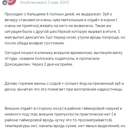
Опубликовано
2 мая, 2010
Проходил с Кальцием 6 полных дней, не выдержал. Зуб к
вечеру становится очень чувствительным и отдаёт в корни (
очень не приятно),жевать на него не возможно. Такая же
ситуация была с другой шестёркой которую вырвал в итоге. 1
мая выпил дексалгин 1шт перед сном, утром вродь попроще, но
после обеда возврат состояния.
Сегодня пошел в клинику вскрыли временную, вытянули ватку
оттуда , сказали полоскать сода+соль, и прописали
Доксициклин. Через 2 дня на приём.
Делаю горячие ванны с содой + солью+ йод на причинный зуб и
десну, вычитал что это помагает при воспалении надкостницы.
Внешне отдаёт в сторону носа ( в районе гайморовой пазухи) и
немного под глаз, внешне припухлости практически нет ( в
районе гайморовой вродь чутку что то просматривается),
температуры нет, каналы вродь сухие, нет явных выделений, но