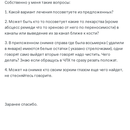
Собственно у меня такие вопросы:
1. Какой вариант лечения посоветуете из предложенных?
2. Может быть кто то посоветует какие то лекарства (кроме
абсцесс ремеди что то хреново от него по переносимости) в
каналы или выведение их за канал ближе к кости?
3. В приложенном снимке справа где была восьмерка ( удалили
в январе) имеются белые остатки ( указано стрелочками), одни
говорят само выйдет вторые говорят надо чистить. Чего
делать? Знаю если обращусь в ЧЛХ те сразу резать положат.
4. Может на снимке кто своим зорким глазом еще чего найдет,
не стесняйтесь говорите.
Заранее спасибо.