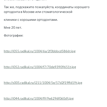
Так же, подскажите пожалуйста, координаты хорошего
ортодонта в Москве или стоматологической
клиники с хорошими ортодонтами.
Мне 20 лет.
Фотографии:
http://i055.radikal.ru/1004/6a/2f3bbbcd5866t.jpg
http://i052.radikal.ru/1004/f7/70de93909651t.jpg
http://s005.radikal.ru/i211/1004/5e/57d2f19ffd19t.jpg
http://i044.radikal.ru/1004/f9/9e6296f060cft.jpg