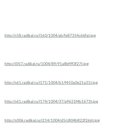
http://s58.radikal.ru/i160/1004/ab/fe87354c66fat.jpg
http://i057.radikal.ru/1004/89/91a8bf9f3f27t.jpg
http://s61.radikal.ru/i171/1004/b1/f450a0e21a31t.jpg
http://s61.radikal.ru/i174/1004/37/a9621f4b1673t.jpg
http://s006.radikal.ru/i214/1004/d5/c804b822f266t.jpg