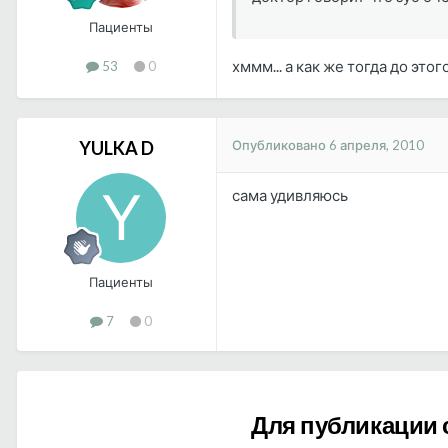
Пациенты
хммм... а как же тогда до эт
53
0
Опубликовано
6 апреля, 2010
YULKA D
сама удивляюсь
Пациенты
7
0
Для публикации 