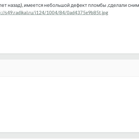
 лет назад), имеется небольшой дефект пломбы ,сделали сним
p://s49.radikal.ru/i124/1004/84/0ad4375e9b85t.jpg