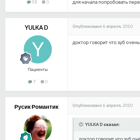
для начала попробовать пере
53
0
Опубликовано
6 апреля, 2010
YULKA D
доктор говорит что зуб очен
Пациенты
7
0
Опубликовано
6 апреля, 2010
Русик Романтик
YULKA D сказал:
доктор говорит что зуб оч