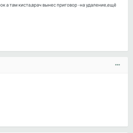
ок а там киста,врач вынес приговор -на удаление,ещё