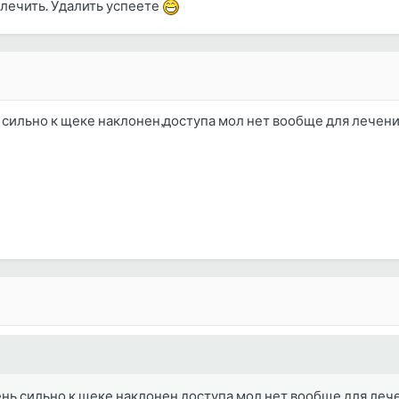
лечить. Удалить успеете
ь сильно к щеке наклонен,доступа мол нет вообще для лечени
ень сильно к щеке наклонен,доступа мол нет вообще для леч