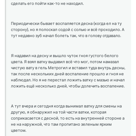
сделать его пойти как-то не находил.
Периодически бывает воспаляется десна (когда ел на ту
сторону), но я полоскал содой с солью и всё проходило. А
тут недавно зуб начал болеть так, что в голову отдавало.
Я надавил на десну и вышло чуток гноя густого белого
цвета. Я взял ватку выдавил всё что мог, потом намазал
чистую вату в гель Метрогил и вставил туда внутрь десны,
так после нескольких дней воспаление прошло и гноя не
наблюдал. Но я не перестал ложить ватку с мазью и начал
ложить ещё несколько дней, чтобы долечить воспаление.
А тут вчера и сегодня когда вынимал ватку для смены на
другую, я обнаружил на той части ватки, которая
соприкасается с десной, то есть на внутренней стороне а
не на наружной, что там пропитано зеленым ярким
цветом.